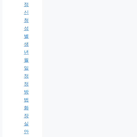
정
신
청
성
별
생
년
월
일
정
정
방
법
화
장
실
안