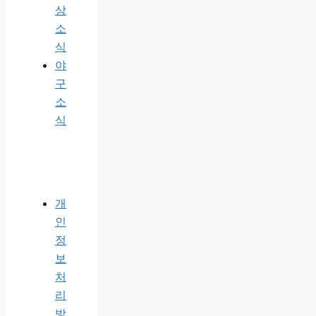
상
소
식
야
구
소
식
개
인
정
보
처
리
방