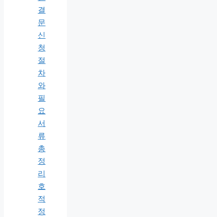
결
문
신
청
절
차
와
필
요
서
류
총
정
리
호
적
정