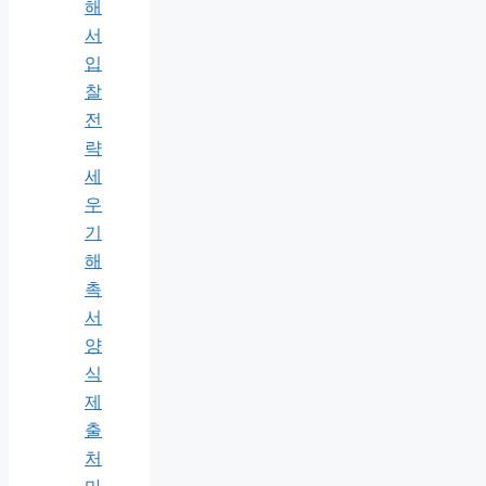
해
서
입
찰
전
략
세
우
기
해
촉
서
양
식
제
출
처