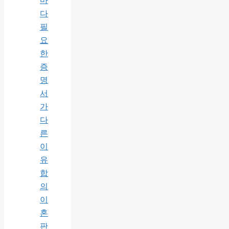
마
다
필
요
한
증
명
서
가
다
른
이
유
합
의
이
혼
판