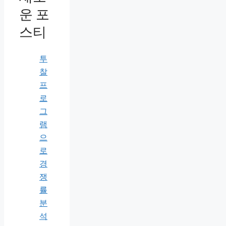
운 포
스티
투
찰
프
로
그
램
으
로
경
쟁
률
분
석