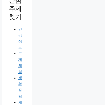
관심
주제
찾기
건
강
정
보
문
제
해
결
생
활
꿀
팁
세