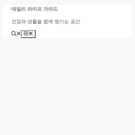
컨
데일리 라이프 가이드
텐
건강과 생활을 함께 챙기는 공간
츠
로
메
건
뉴
너
뛰
기