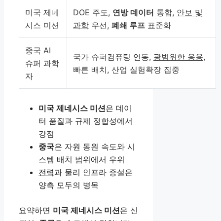
미국 제네
DOE 주도,
연방 데이터
통합,
안보 및
시스 미션
과학
우선,
폐쇄 루프
표준화
중국 AI
국가 슈퍼컴퓨팅 연동,
광범위한 응용
,
슈퍼 과학
빠른 배치, 산업 실험확장 집중
자
미국 제네시스 미션
은 데이
터 품질과 규제 정합성에서
강점
중국
은 자원 동원 속도와 시
스템 배치 범위에서 우위
전력
과 물리 인프라 증설은
양측 모두의 병목
요약하면
미국 제네시스 미션
은 신