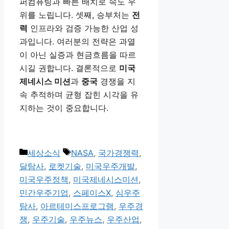
퍼컴퓨팅과 빠른 배치로 속도 우
위를 노립니다. 셋째, 승부처는
전
력
인프라와 검증 가능한 산업 성
과입니다. 여러분의 전략은 과열
이 아닌 실증과 현금흐름을 따르
시길 권합니다. 결론적으로
미국
제네시스 미션
과
중국
경쟁을 지
속 추적하며 균형 잡힌 시각을 유
지하는 것이 중요합니다.
카
태
세상소식
NASA
,
국가경쟁력
,
테
그
달탐사
,
로켓기술
,
미국우주개발
,
고
미국우주정책
,
미국제네시스미션
,
리
민간우주기업
,
스페이스X
,
심우주
탐사
,
아르테미스프로그램
,
우주경
쟁
,
우주기술
,
우주뉴스
,
우주산업
,