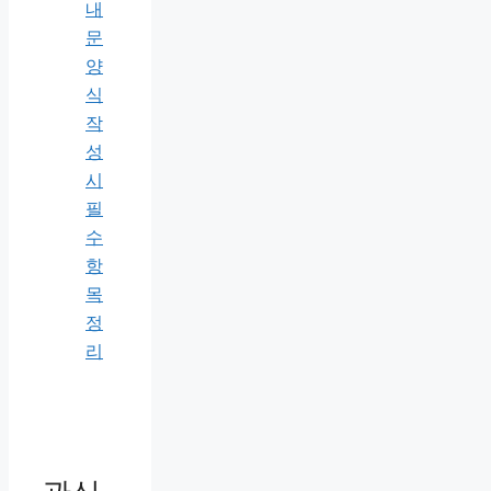
내
문
양
식
작
성
시
필
수
항
목
정
리