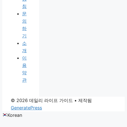
침
문
의
하
기
소
개
이
용
약
관
© 2026 데일리 라이프 가이드
• 제작됨
GeneratePress
Korean