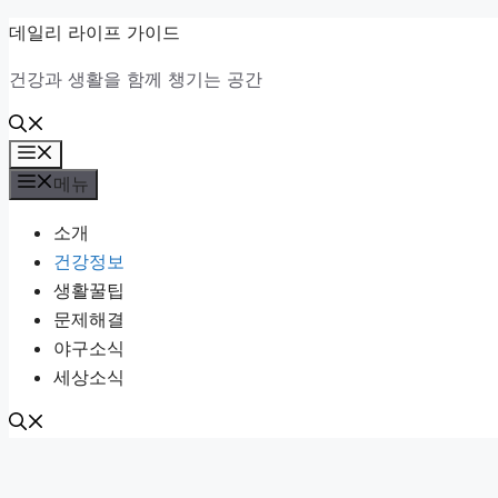
컨
데일리 라이프 가이드
텐
건강과 생활을 함께 챙기는 공간
츠
로
건
메
너
뉴
메뉴
뛰
소개
기
건강정보
생활꿀팁
문제해결
야구소식
세상소식