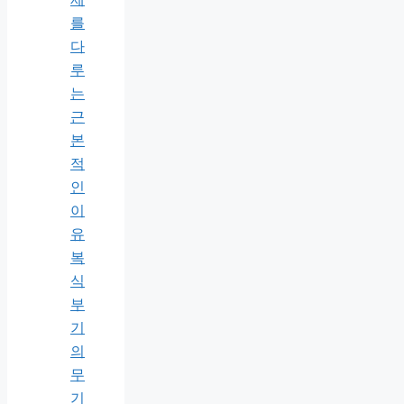
를
다
루
는
근
본
적
인
이
유
복
식
부
기
의
무
기