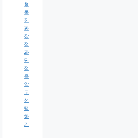
형
물
진
짜
장
점
과
단
점
을
알
고
선
택
하
기