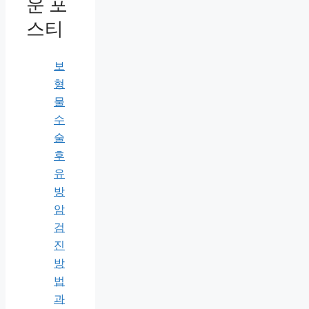
운 포
스티
보
형
물
수
술
후
유
방
암
검
진
방
법
과