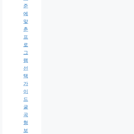
준
에
맞
춘
프
로
그
램
선
택
가
이
드
굴
곡
형
보