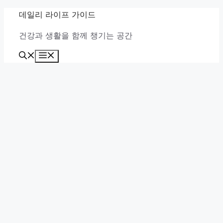
컨
데일리 라이프 가이드
텐
건강과 생활을 함께 챙기는 공간
츠
로
메
건
뉴
너
뛰
기