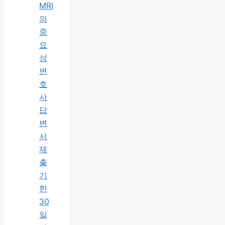
MRI
의
중
요
성
변
호
사
답
변
서
제
출
기
한
30
일