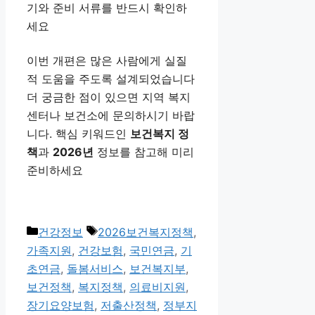
기와 준비 서류를 반드시 확인하
세요
이번 개편은 많은 사람에게 실질
적 도움을 주도록 설계되었습니다
더 궁금한 점이 있으면 지역 복지
센터나 보건소에 문의하시기 바랍
니다. 핵심 키워드인
보건복지 정
책
과
2026년
정보를 참고해 미리
준비하세요
카
태
건강정보
2026보건복지정책
,
테
그
가족지원
,
건강보험
,
국민연금
,
기
고
초연금
,
돌봄서비스
,
보건복지부
,
리
보건정책
,
복지정책
,
의료비지원
,
장기요양보험
,
저출산정책
,
정부지