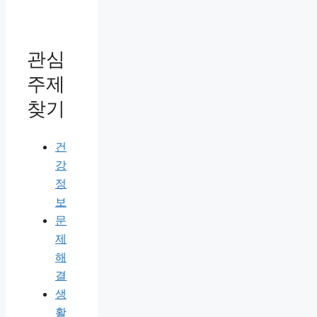
관심
주제
찾기
건
강
정
보
문
제
해
결
생
활