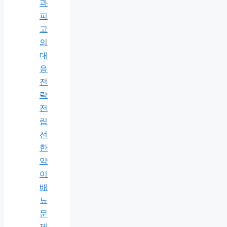
과
피
고
의
대
응
전
략
전
립
선
한
약
이
배
뇨
문
제