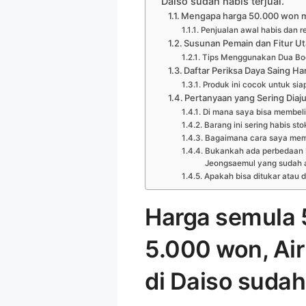
Daiso sudah habis terjual.
Mengapa harga 50.000 won me
Penjualan awal habis dan 
Susunan Pemain dan Fitur U
Tips Menggunakan Dua Boos
Daftar Periksa Daya Saing H
Produk ini cocok untuk si
Pertanyaan yang Sering Diaj
Di mana saya bisa membel
Barang ini sering habis st
Bagaimana cara saya memil
Bukankah ada perbedaan b
Jeongsaemul yang sudah 
Apakah bisa ditukar atau 
Harga semula 
5.000 won, Ai
di Daiso sudah 