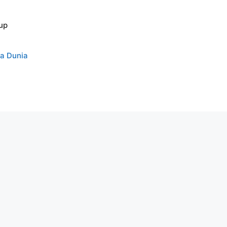
up
ta Dunia