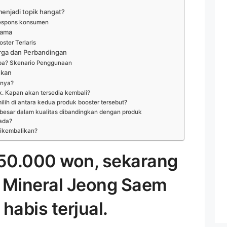
njadi topik hangat?
respons konsumen
tama
ter Terlaris
arga dan Perbandingan
apa? Skenario Penggunaan
ukan
inya?
ok. Kapan akan tersedia kembali?
ih di antara kedua produk booster tersebut?
esar dalam kualitas dibandingkan dengan produk
ada?
dikembalikan?
50.000 won, sekarang
r Mineral Jeong Saem
habis terjual.