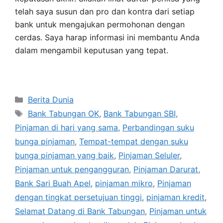
telah saya susun dan pro dan kontra dari setiap
bank untuk mengajukan permohonan dengan
cerdas.
Saya harap informasi ini membantu Anda
dalam mengambil keputusan yang tepat.
Kategori
Berita Dunia
Tag
Bank Tabungan OK
,
Bank Tabungan SBI
,
Pinjaman di hari yang sama
,
Perbandingan suku
bunga pinjaman
,
Tempat-tempat dengan suku
bunga pinjaman yang baik
,
Pinjaman Seluler
,
Pinjaman untuk pengangguran
,
Pinjaman Darurat
,
Bank Sari Buah Apel
,
pinjaman mikro
,
Pinjaman
dengan tingkat persetujuan tinggi
,
pinjaman kredit
,
Selamat Datang di Bank Tabungan
,
Pinjaman untuk