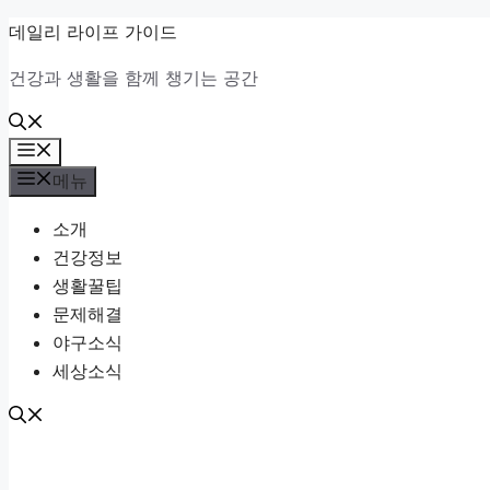
컨
데일리 라이프 가이드
텐
건강과 생활을 함께 챙기는 공간
츠
로
건
메
너
뉴
메뉴
뛰
소개
기
건강정보
생활꿀팁
문제해결
야구소식
세상소식