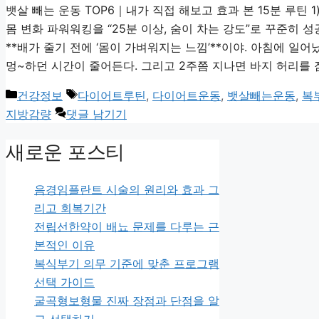
뱃살 빼는 운동 TOP6｜내가 직접 해보고 효과 본 15분 루틴 
몸 변화 파워워킹을 “25분 이상, 숨이 차는 강도”로 꾸준히 
**배가 줄기 전에 ‘몸이 가벼워지는 느낌’**이야. 아침에 일어
멍~하던 시간이 줄어든다. 그리고 2주쯤 지나면 바지 허리를 잠
카
태
건강정보
다이어트루틴
,
다이어트운동
,
뱃살빼는운동
,
복
테
그
지방감량
댓글 남기기
고
새로운 포스티
리
음경임플란트 시술의 원리와 효과 그
리고 회복기간
전립선한약이 배뇨 문제를 다루는 근
본적인 이유
복식부기 의무 기준에 맞춘 프로그램
선택 가이드
굴곡형보형물 진짜 장점과 단점을 알