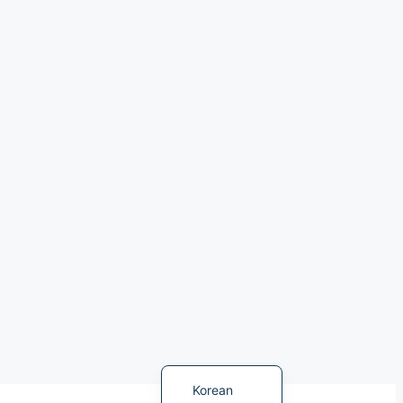
Indonesian
Chinese
English
Korean