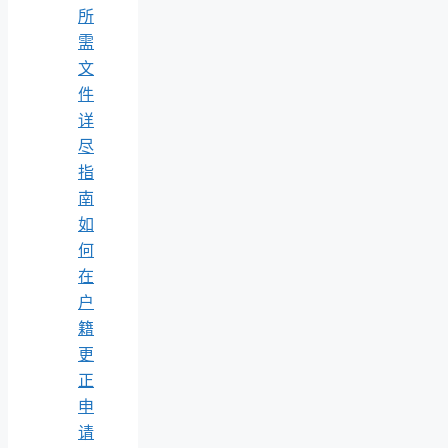
所
需
文
件
详
尽
指
南
如
何
在
户
籍
更
正
申
请