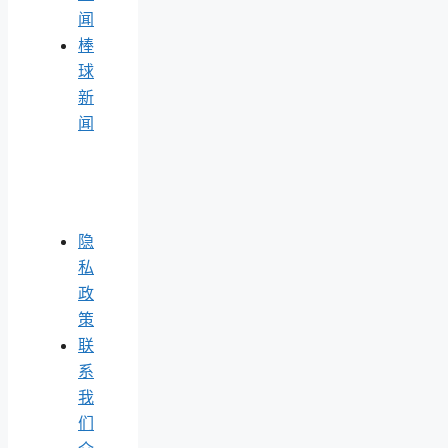
闻
棒
球
新
闻
隐
私
政
策
联
系
我
们