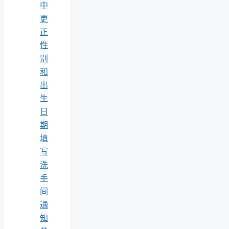
中
更
正
性
别
和
出
生
日
期
填
写
洗
手
间
通
知