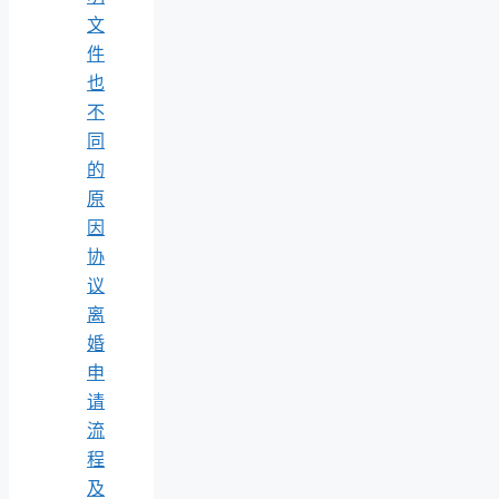
文
件
也
不
同
的
原
因
协
议
离
婚
申
请
流
程
及