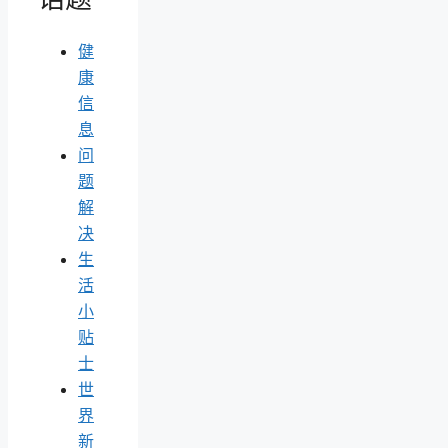
健
康
信
息
问
题
解
决
生
活
小
贴
士
世
界
新