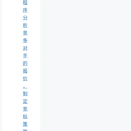
程
序
分
析
竞
争
对
手
的
报
价
，
制
定
竞
标
策