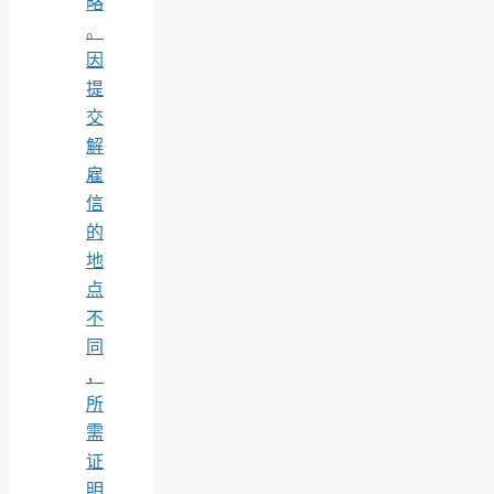
略
。
因
提
交
解
雇
信
的
地
点
不
同
，
所
需
证
明