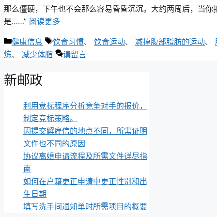
那么僵硬，下午也不会那么容易昏昏沉沉。大约两周后，当你
是……”
阅读更多
类
标
健康信息
饮食习惯
、
饮食运动
、
减掉腹部脂肪的运动
、
别
签
炼
、
减少体脂
请留言
新邮政
利用竞标程序分析竞争对手的报价，
制定竞标策略。
因提交解雇信的地点不同，所需证明
文件也不同的原因
协议离婚申请流程及所需文件详尽指
南
如何在户籍更正申请中更正性别和出
生日期
填写洗手间通知单时所需项目的概要