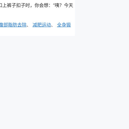
扣上裤子扣子时，你会想：“咦？今天
腹部脂肪去除
、
减肥运动
、
全身锻