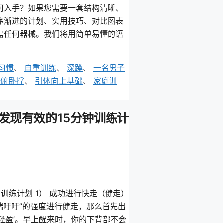
何入手？如果您需要一套结构清晰、
序渐进的计划、实用技巧、对比图表
需任何器械。我们将用简单易懂的语
习惯
、
自重训练
、
深蹲
、
一名男子
、
俯卧撑
、
引体向上基础
、
家庭训
并发现有效的15分钟训练计
钟训练计划 1） 成功进行快走（健走）
喘吁吁”的强度进行健走，那么首先出
轻盈’。早上醒来时，你的下背部不会