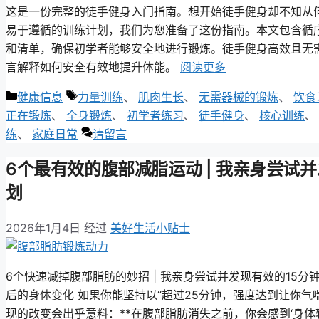
这是一份完整的徒手健身入门指南。想开始徒手健身却不知从
易于遵循的训练计划，我们为您准备了这份指南。本文包含循
和清单，确保初学者能够安全地进行锻炼。徒手健身高效且无
言解释如何安全有效地提升体能。
阅读更多
类
标
健康信息
力量训练
、
肌肉生长
、
无需器械的锻炼
、
饮食
别
签
正在锻炼
、
全身锻炼
、
初学者练习
、
徒手健身
、
核心训练
练
、
家庭日常
请留言
6个最有效的腹部减脂运动 | 我亲身尝试
划
2026年1月4日
经过
美好生活小贴士
6个快速减掉腹部脂肪的妙招 | 我亲身尝试并发现有效的15分
后的身体变化 如果你能坚持以“超过25分钟，强度达到让你气
现的改变会出乎意料：**在腹部脂肪消失之前，你会感到‘身体