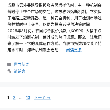
当股市意外暴跌导致投资者恐慌抛售时，有一种机制会
暂时停止整个市场的交易。这被称为熔断机制。它类似
于电路过载断路器，是一种安全机制，用于检测市场过
热并暂时中止交易，以便为投资者提供决策时间。
2026年3月初，韩国综合股价指数（KOSPI）大幅下跌
时触发了熔断机制，使其成为热门话题。那么，让我们
来了解一下它的具体运作方式。当股市指数超过某个特
定水平时，熔断机制就会启动……
阅读更多
类
世界新闻
别
请留言
页
页
页
1
2
…
13
下一个
→