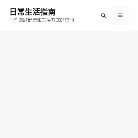
跳
日常生活指南
至
菜
内
一个兼顾健康和生活方式的空间
容
单