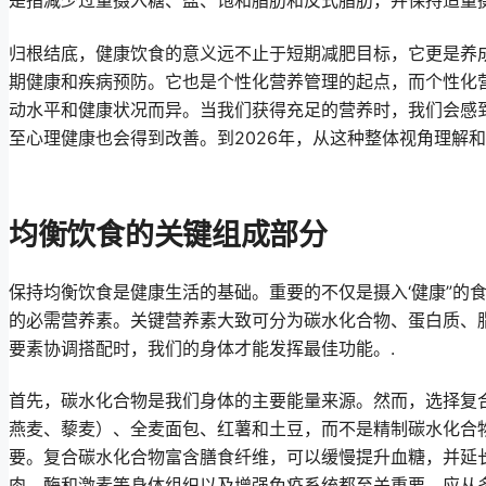
是指减少过量摄入糖、盐、饱和脂肪和反式脂肪，并保持适量摄
归根结底，健康饮食的意义远不止于短期减肥目标，它更是养
期健康和疾病预防。它也是个性化营养管理的起点，而个性化
动水平和健康状况而异。当我们获得充足的营养时，我们会感
至心理健康也会得到改善。到2026年，从这种整体视角理解
均衡饮食的关键组成部分
保持均衡饮食是健康生活的基础。重要的不仅是摄入‘健康”的
的必需营养素。关键营养素大致可分为碳水化合物、蛋白质、
要素协调搭配时，我们的身体才能发挥最佳功能。.
首先，碳水化合物是我们身体的主要能量来源。然而，选择复
燕麦、藜麦）、全麦面包、红薯和土豆，而不是精制碳水化合
要。复合碳水化合物富含膳食纤维，可以缓慢提升血糖，并延
肉、酶和激素等身体组织以及增强免疫系统都至关重要。应从