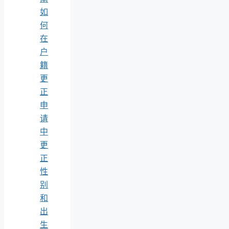
如
何
在
户
籍
更
正
申
请
中
更
正
性
别
和
出
生