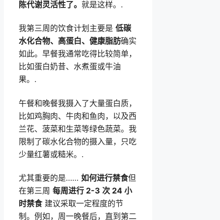
陈代谢灵活性了。
就是这样。.
我第三周的饮食计划主要是
低碳
水化合物、高蛋白、健康脂肪
确实
如此。早餐我通常吃得比较简单，
比如蛋白奶昔、水煮蛋或牛油
果。.
午餐和晚餐我摄入了大量蛋白质，
比如鸡胸肉、牛肉和鱼肉，以及西
兰花、菠菜和生菜等绿色蔬菜。我
限制了碳水化合物的摄入量，只吃
少量红薯或糙米。.
尤其重要的是……
如何进行禁食
但
在第三周
每周进行 2-3 次 24 小
时禁食
建议采取一定程度的节
制。例如，周一晚餐后，直到第二