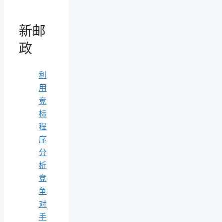
新邮
政
利
用
竞
标
程
序
分
析
竞
争
对
手