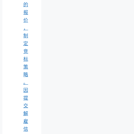
的
报
价
，
制
定
竞
标
策
略
。
因
提
交
解
雇
信