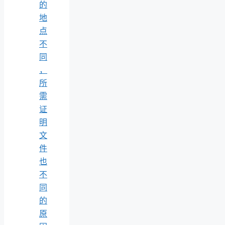
的
地
点
不
同
，
所
需
证
明
文
件
也
不
同
的
原