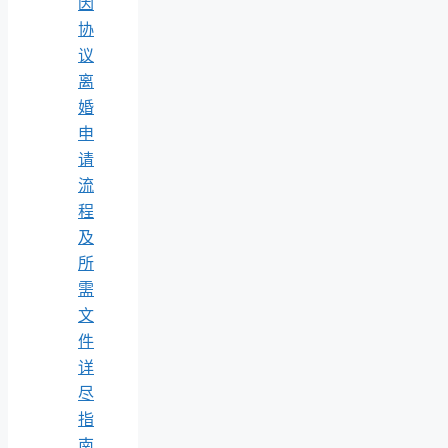
因
协
议
离
婚
申
请
流
程
及
所
需
文
件
详
尽
指
南