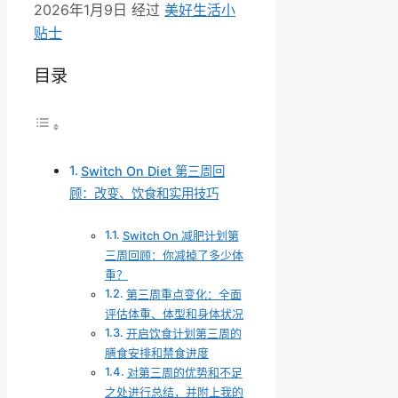
2026年1月9日
经过
美好生活小
贴士
目录
Switch On Diet 第三周回
顾：改变、饮食和实用技巧
Switch On 减肥计划第
三周回顾：你减掉了多少体
重？
第三周重点变化：全面
评估体重、体型和身体状况
开启饮食计划第三周的
膳食安排和禁食进度
对第三周的优势和不足
之处进行总结，并附上我的