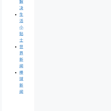
解
决
生
活
小
贴
士
世
界
新
闻
棒
球
新
闻