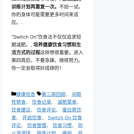
训练计划再重复一次。
不妨一试。
你的身体可能需要更多时间来适
应。.
“Switch On”饮食法不仅仅追求短
期减肥。,
培养健康饮食习惯和生
活方式的过程
这样想很重要。进入
第四周后，不要急躁，继续努力。
你一定会取得好成绩的！
类
标
健康信息
第三周回顾
、
间歇
别
签
性禁食
、
饮食记录
、
减肥菜单
、
饮食建议
、
饮食评论
、
蛋白质饮
食
、
开启饮食
、
Switch On 饮食
评论
、
饮食管理
、
饮食习惯
、
防
止溜溜球
、
锻炼计划
、
维护
、
低