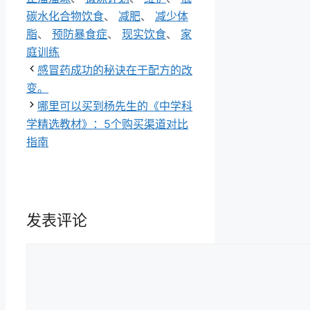
碳水化合物饮食
、
减肥
、
减少体
脂
、
预防暴食症
、
现实饮食
、
家
庭训练
感冒药成功的秘诀在于配方的改
变。
哪里可以买到杨先生的《中学科
学精选教材》：5个购买渠道对比
指南
发表评论
评
论