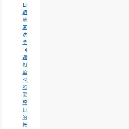
日
期
填
写
洗
手
间
通
知
单
时
所
需
项
目
的
概