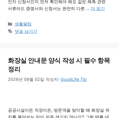
인지 신청서인지 먼저 확인해야 해요 같은 해촉 관련
서류라도 증명서와 신청서는 완전히 다른 …
더 읽기
카
생활꿀팁
테
댓글 남기기
고
리
화장실 안내문 양식 작성 시 필수 항목
정리
2026년 08월 02일
작성자:
GoodLife Tip
공공시설이든 직장이든, 방문객을 맞이할 때 화장실 위
치를 물어보는 일이 자주 생기지 않나요? 그럴 때를 대