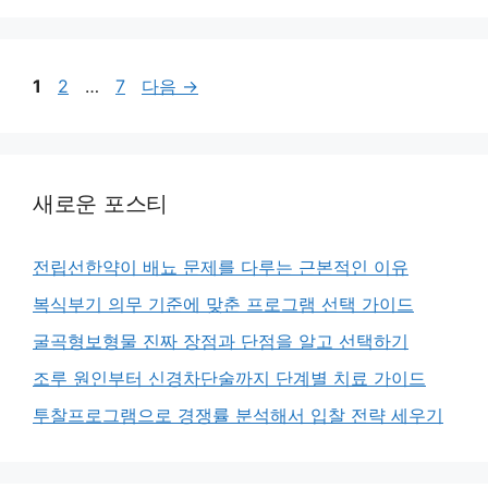
리
페
페
페
1
2
…
7
다음
→
이
이
이
지
지
지
새로운 포스티
전립선한약이 배뇨 문제를 다루는 근본적인 이유
복식부기 의무 기준에 맞춘 프로그램 선택 가이드
굴곡형보형물 진짜 장점과 단점을 알고 선택하기
조루 원인부터 신경차단술까지 단계별 치료 가이드
투찰프로그램으로 경쟁률 분석해서 입찰 전략 세우기