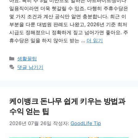
아요. 특히 주 5일 미만으로 일하는 아르바이트생이나
일용직이라면 더욱 헷갈릴 수 있죠. 다행히 주휴수당은
몇 가지 조건과 계산 공식만 알면 충분합니다. 최근 이
부분을 다룬 대법원 판례도 나왔고, 2026년 기준 최저
시급도 정해졌으니 정확하게 짚고 넘어가면 좋아요. 주
휴수당은 일을 하지 않아도 받는 …
더 읽기
카
생활꿀팁
테
댓글 남기기
고
리
케이뱅크 돈나무 쉽게 키우는 방법과
수익 얻는 팁
2026년 07월 26일
작성자:
GoodLife Tip