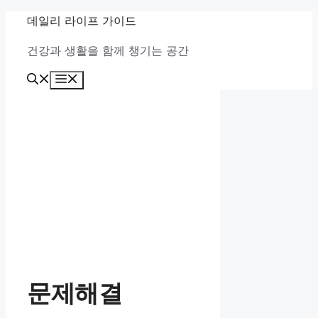
컨
데일리 라이프 가이드
텐
건강과 생활을 함께 챙기는 공간
츠
로
메
건
뉴
너
뛰
기
문제해결