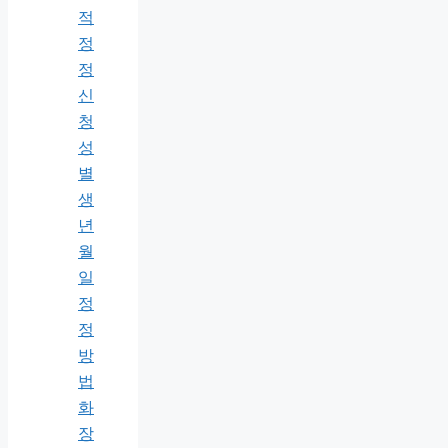
적
정
정
신
청
성
별
생
년
월
일
정
정
방
법
화
장