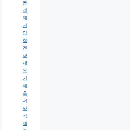
분
석
해
서
입
찰
전
략
세
우
기
해
촉
서
양
식
제