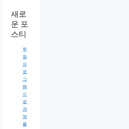
새로
운 포
스티
투
찰
프
로
그
램
으
로
경
쟁
률