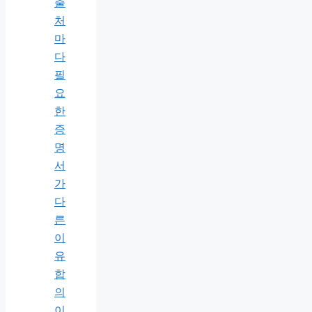
출
처
마
다
필
요
한
증
명
서
가
다
른
이
유
합
의
이