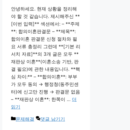
안녕하세요. 현재 상황을 정리해
야 할 것 같습니다. 제시해주신 **
[이번 입력]** 섹션에서: – **주제
**: 합의이혼판결문 – **제목**:
합의이혼 판결문 신청 절차와 필
요 서류 총정리 그런데 **[기본 리
서치 자료]**의 3개 글은 모두 **
재판상 이혼**(이혼소송 기반, 판
결 필요)에 관한 내용입니다. **핵
심 차이:** – **합의이혼**: 부부
가 모두 동의 → 행정청(동주민센
터)에 신고만 진행 → 판결문 없음
– **재판상 이혼**: 한쪽이 …
더
읽기
카
문제해결
댓글 남기기
테