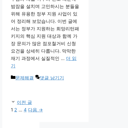
밤잠을 설치며 고민하시는 분들을
위해 유용한 정부 지원 사업이 있
어 정리해 보았습니다. 이번 글에
서는 정부가 지원하는 희망리턴패
키지의 핵심 지원 대상과 함께 가
장 문의가 많은 점포철거비 신청
요건을 상세히 다룹니다. 막막한
재기 과정에서 실질적인 …
더 읽
기
카
문제해결
댓글 남기기
테
고
리
이전 글
페
페
페
1
2
…
4
다음
→
이
이
이
지
지
지