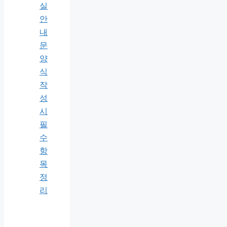
실
안
내
문
양
식
작
성
시
필
수
항
목
정
리