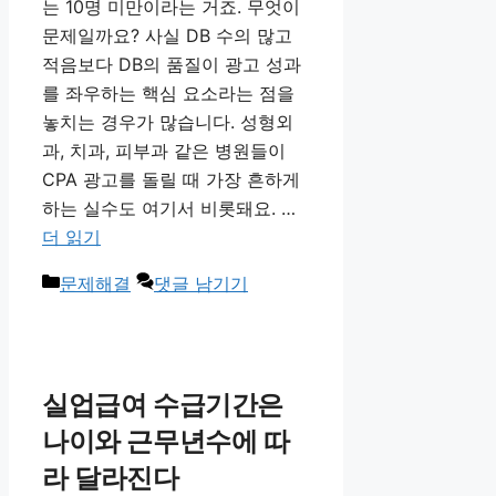
는 10명 미만이라는 거죠. 무엇이
문제일까요? 사실 DB 수의 많고
적음보다 DB의 품질이 광고 성과
를 좌우하는 핵심 요소라는 점을
놓치는 경우가 많습니다. 성형외
과, 치과, 피부과 같은 병원들이
CPA 광고를 돌릴 때 가장 흔하게
하는 실수도 여기서 비롯돼요. …
더 읽기
카
문제해결
댓글 남기기
테
고
리
실업급여 수급기간은
나이와 근무년수에 따
라 달라진다