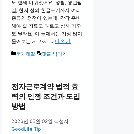
도 함께 바뀌었어요. 성별, 생년월
일, 한자 성의 한글표기까지 여러
종류의 정정이 있는데, 각각 준비
해야 할 자료도 다르고 심사 기준
도 달라요. 이 글에서는 가장 많이
물어보는 세 가지 …
더 읽기
카
문제해결
댓글 남기기
테
고
리
전자근로계약 법적 효
력의 인정 조건과 도입
방법
2026년 08월 02일
작성자:
GoodLife Tip