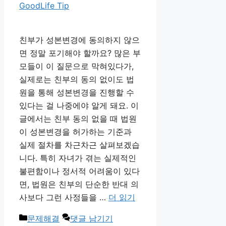
GoodLife Tip
친부가 성본변경에 동의하지 않으
면 정말 포기해야 할까요? 많은 부
모들이 이 질문으로 막혀있다가,
실제로는 친부의 동의 없이도 법
원을 통해 성본변경을 진행할 수
있다는 걸 나중에야 알게 돼요. 이
글에서는 친부 동의 없을 때 법원
이 성본변경을 허가하는 기준과
실제 절차를 차근차근 살펴보겠습
니다. 특히 자녀가 겪는 실제적인
불편함이나 정서적 어려움이 있다
면, 법원은 친부의 단순한 반대 의
사보다 그런 사정들을 …
더 읽기
카
문제해결
댓글 남기기