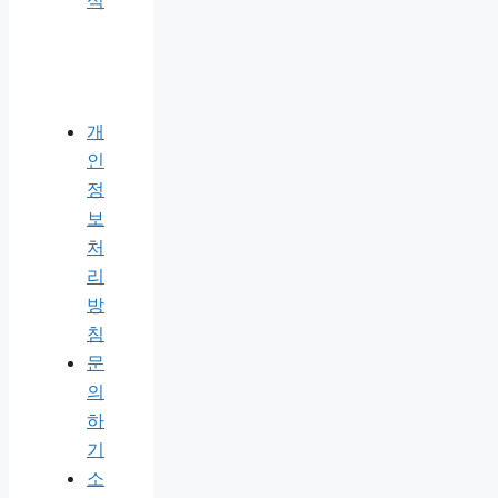
식
개
인
정
보
처
리
방
침
문
의
하
기
소