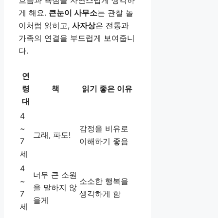
흐름과 욕심을 자연스럽게 생각하
게 해요.
큰눈이 사무소
는 관찰 놀
이처럼 읽히고,
사자상
은 전통과
가족의 연결을 부드럽게 보여줍니
다.
연
령
책
읽기 좋은 이유
대
4
~
감정을 비유로
그래, 파도!
7
이해하기 좋음
세
4
너무 큰 소원
~
소소한 행복을
을 말하지 않
7
생각하게 함
을게
세