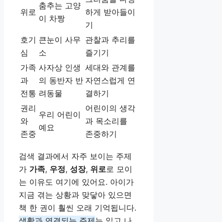
춤추는 고양
위로
하게 받아들이
이 차짱
기
호기
큰눈이 사무
관찰과 추리를
심
소
즐기기
가족
사자상 인생
세대와 관계를
과
의 동반자 반
자연스럽게 연
전통
려동물
결하기
권리
어린이의 생각
우리 어린이
와
과 목소리를
예요
존중
존중하기
검색 결과에서 자주 보이는 주제
가
가족
,
우정
,
성장
,
위로
로 모이
는 이유도 여기에 있어요. 아이가
지금 겪는 상황과 맞닿아 있으면
책 한 권이 훨씬 오래 기억됩니다.
생활과 연결되는 주제
는 읽고 나