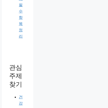
필
수
항
목
정
리
관심
주제
찾기
건
강