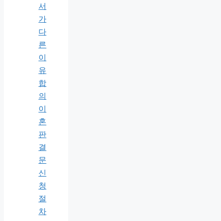
서
가
다
른
이
유
합
의
이
혼
판
결
문
신
청
절
차