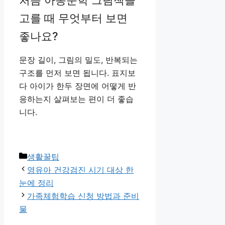
처음 아동문학 그림책을
고를 때 무엇부터 보면
좋나요?
문장 길이, 그림의 밀도, 반복되는
구조를 먼저 보면 됩니다. 표지보
다 아이가 한두 장면에 어떻게 반
응하는지 살펴보는 편이 더 좋습
니다.
카
생활꿀팁
테
영유아 건강검진 시기 대상 한
고
눈에 정리
리
가족체험학습 신청 방법과 준비
물