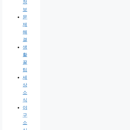
정
보
문
제
해
결
생
활
꿀
팁
세
상
소
식
야
구
소