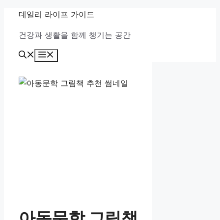
컨
데일리 라이프 가이드
텐
건강과 생활을 함께 챙기는 공간
츠
로
메
건
뉴
너
뛰
기
아동문학 그림책