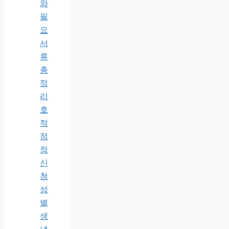
와
필
요
서
류
총
정
리
호
적
정
정
신
청
성
별
생