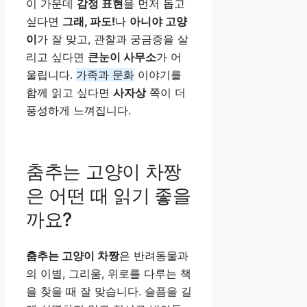
이 가운데
감정 표현
을 먼저 돕고
싶다면
그래, 파도!
나
아니야 고양
이
가 잘 맞고, 관찰과 궁금증을 살
리고 싶다면
큰눈이 사무소
가 어
울립니다.
가족과 문화
이야기를
함께 읽고 싶다면
사자상
쪽이 더
풍성하게 느껴집니다.
춤추는 고양이 차짱
은 어떤 때 읽기 좋을
까요?
춤추는 고양이 차짱
은 반려동물과
의 이별, 그리움, 위로를 다루는 책
을 찾을 때 잘 맞습니다. 슬픔을 길