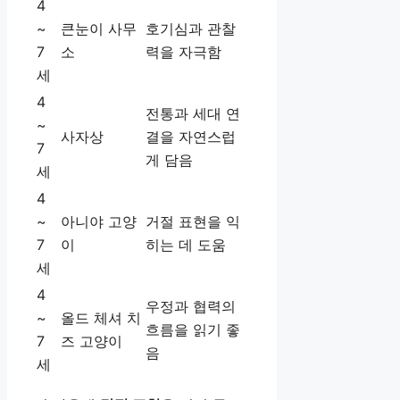
4
~
큰눈이 사무
호기심과 관찰
7
소
력을 자극함
세
4
전통과 세대 연
~
사자상
결을 자연스럽
7
게 담음
세
4
~
아니야 고양
거절 표현을 익
7
이
히는 데 도움
세
4
우정과 협력의
~
올드 체셔 치
흐름을 읽기 좋
7
즈 고양이
음
세