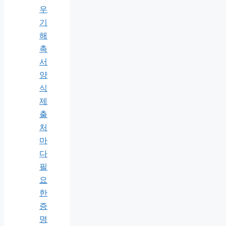
우
기
해
촉
서
양
식
제
출
처
마
다
필
요
한
증
명