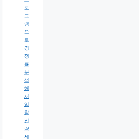
로
그
램
으
로
경
쟁
률
분
석
해
서
입
찰
전
략
세