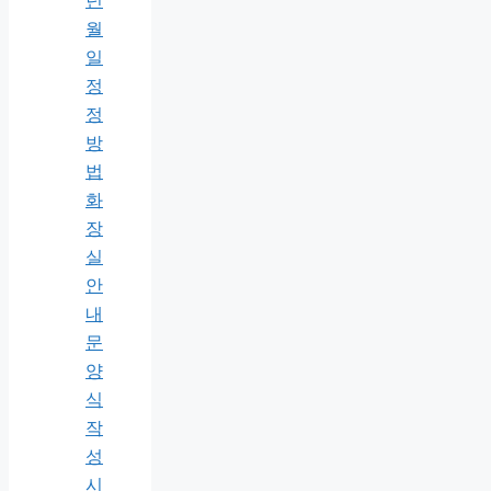
년
월
일
정
정
방
법
화
장
실
안
내
문
양
식
작
성
시