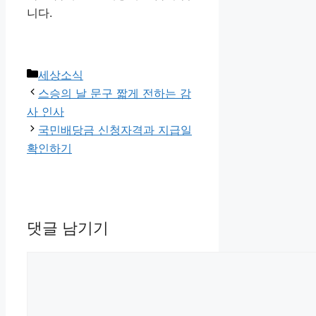
니다.
카
세상소식
테
스승의 날 문구 짧게 전하는 감
고
사 인사
리
국민배당금 신청자격과 지급일
확인하기
댓글 남기기
댓
글