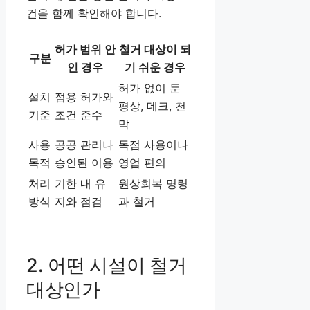
건을 함께 확인해야 합니다.
허가 범위 안
철거 대상이 되
구분
인 경우
기 쉬운 경우
허가 없이 둔
설치
점용 허가와
평상, 데크, 천
기준
조건 준수
막
사용
공공 관리나
독점 사용이나
목적
승인된 이용
영업 편의
처리
기한 내 유
원상회복 명령
방식
지와 점검
과 철거
2. 어떤 시설이 철거
대상인가