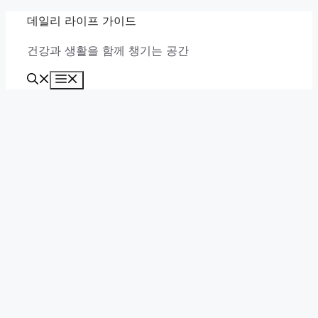
컨
데일리 라이프 가이드
텐
건강과 생활을 함께 챙기는 공간
츠
로
메
건
뉴
너
뛰
기