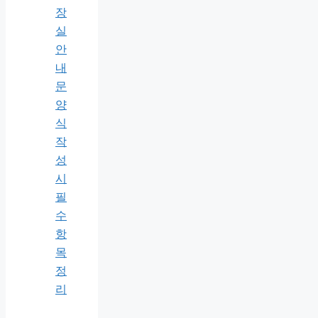
장
실
안
내
문
양
식
작
성
시
필
수
항
목
정
리