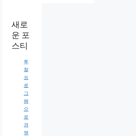
새로
운 포
스티
투
찰
프
로
그
램
으
로
경
쟁