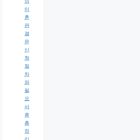
의
이
혼
판
결
문
신
청
절
차
와
필
요
서
류
총
정
리