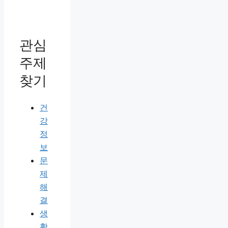
관심
주제
찾기
건
강
정
보
문
제
해
결
생
활