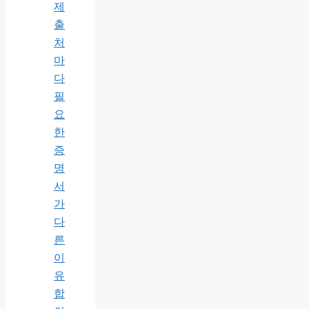
제
출
처
마
다
필
요
한
증
명
서
가
다
른
이
유
합