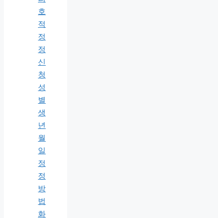
호
적
정
정
신
청
성
별
생
년
월
일
정
정
방
법
화