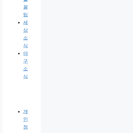
꿀
팁
세
상
소
식
야
구
소
식
개
인
정