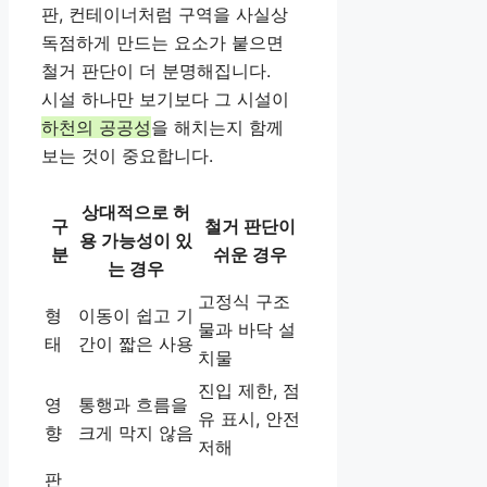
판, 컨테이너처럼 구역을 사실상
독점하게 만드는 요소가 붙으면
철거 판단이 더 분명해집니다.
시설 하나만 보기보다 그 시설이
하천의 공공성
을 해치는지 함께
보는 것이 중요합니다.
상대적으로 허
구
철거 판단이
용 가능성이 있
분
쉬운 경우
는 경우
고정식 구조
형
이동이 쉽고 기
물과 바닥 설
태
간이 짧은 사용
치물
진입 제한, 점
영
통행과 흐름을
유 표시, 안전
향
크게 막지 않음
저해
판