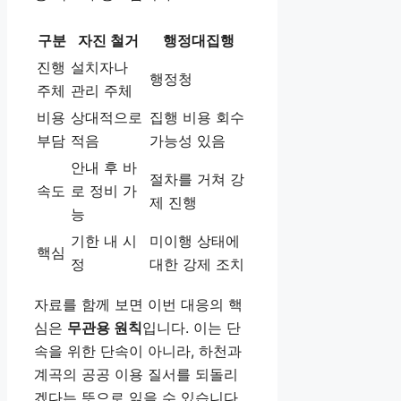
구분
자진 철거
행정대집행
진행
설치자나
행정청
주체
관리 주체
비용
상대적으로
집행 비용 회수
부담
적음
가능성 있음
안내 후 바
절차를 거쳐 강
속도
로 정비 가
제 진행
능
기한 내 시
미이행 상태에
핵심
정
대한 강제 조치
자료를 함께 보면 이번 대응의 핵
심은
무관용 원칙
입니다. 이는 단
속을 위한 단속이 아니라, 하천과
계곡의 공공 이용 질서를 되돌리
겠다는 뜻으로 읽을 수 있습니다.