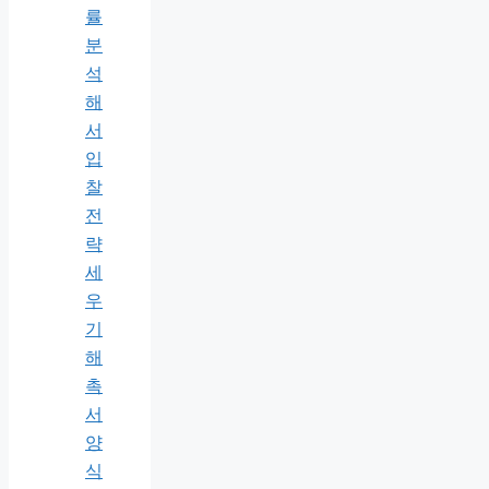
률
분
석
해
서
입
찰
전
략
세
우
기
해
촉
서
양
식